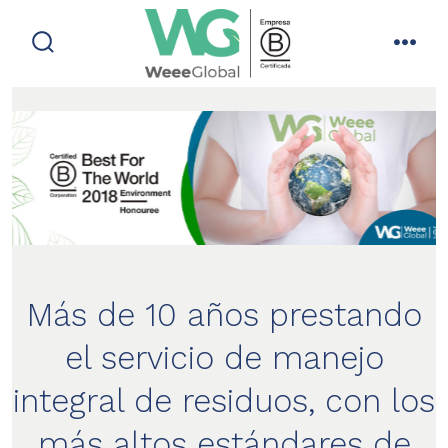
Saltar
al
alternar
men
contenido
la
búsqueda
Más de 10 años prestando
el servicio de manejo
integral de residuos, con
los
más altos estándares de